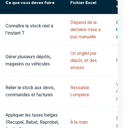
Ce que vous devez faire
Fichier Excel
caisse
Dépend de la
Oui, 
Connaître le stock réel à
dernière mise à
le po
l'instant T
jour manuelle
de v
Un onglet par
Gérer plusieurs dépôts,
dépôt, et des
Rare
magasins ou véhicules
erreurs
Vente
Relier le stock aux devis,
Ressaisie
compt
commandes et factures
complète
uniqu
Appliquer les taxes belges
Souve
(Recupel, Bebat, Reprobel,
À la main
absen