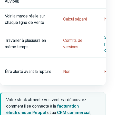
Auvibel)
Voir la marge réelle sur
Calcul séparé
Non
chaque ligne de vente
Sur l
Travailler à plusieurs en
Conflits de
post
même temps
versions
caiss
Être alerté avant la rupture
Non
Rare
Votre stock alimente vos ventes : découvrez
comment il se connecte à la
facturation
électronique Peppol
et au
CRM commercial
,