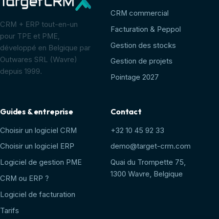
CRM commercial
CRM + ERP tout-en-un
Facturation & Peppol
pour TPE et PME,
Gestion des stocks
développé en Belgique par
Outwares SRL (Wavre)
Gestion de projets
depuis 1999.
Pointage 2027
Guides & entreprise
Contact
Choisir un logiciel CRM
+32 10 45 92 33
Choisir un logiciel ERP
demo@target-crm.com
Logiciel de gestion PME
Quai du Trompette 75,
1300 Wavre, Belgique
CRM ou ERP ?
Logiciel de facturation
Tarifs