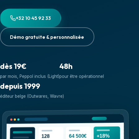
+32 10 45 92 33
Démo gratuite & personnalisée
dès
19
€
48
h
par mois, Peppol inclus (Light)
pour être opérationnel
depuis 1999
éditeur belge (Outwares, Wavre)
+18%
64 500€
128