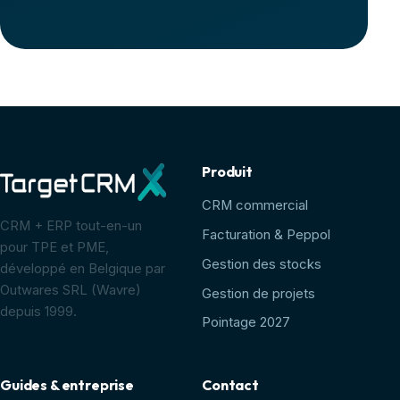
Produit
CRM commercial
CRM + ERP tout-en-un
Facturation & Peppol
pour TPE et PME,
Gestion des stocks
développé en Belgique par
Outwares SRL (Wavre)
Gestion de projets
depuis 1999.
Pointage 2027
Guides & entreprise
Contact